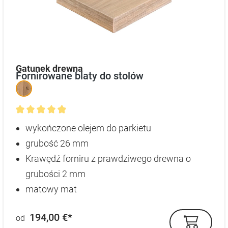
auswählen
Gatunek drewna
Fornirowane blaty do stolów
Średnia ocena 4.9 z 5 gwiazdek
wykończone olejem do parkietu
grubość 26 mm
Krawędź forniru z prawdziwego drewna o
grubości 2 mm
matowy mat
194,00 €*
od