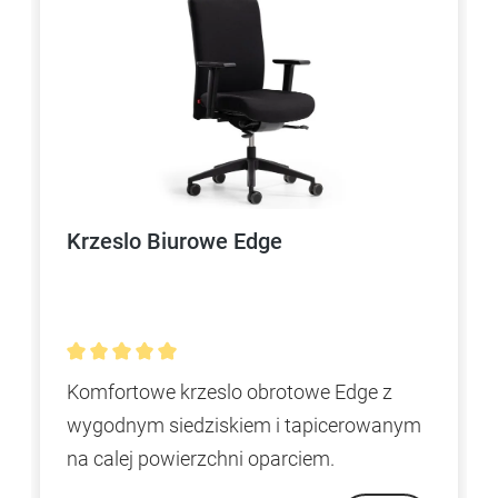
Krzeslo Biurowe Edge
Średnia ocena 5 z 5 gwiazdek
Komfortowe krzeslo obrotowe Edge z
wygodnym siedziskiem i tapicerowanym
na calej powierzchni oparciem.