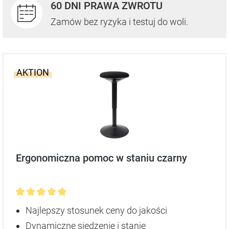
60 DNI PRAWA ZWROTU
Zamów bez ryzyka i testuj do woli.
AKTION
Ergonomiczna pomoc w staniu czarny
Średnia ocena 5 z 5 gwiazdek
Najlepszy stosunek ceny do jakości
Dynamiczne siedzenie i stanie