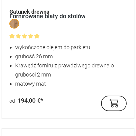
auswählen
Gatunek drewna
Fornirowane blaty do stolów
Średnia ocena 4.9 z 5 gwiazdek
wykończone olejem do parkietu
grubość 26 mm
Krawędź forniru z prawdziwego drewna o
grubości 2 mm
matowy mat
194,00 €*
od