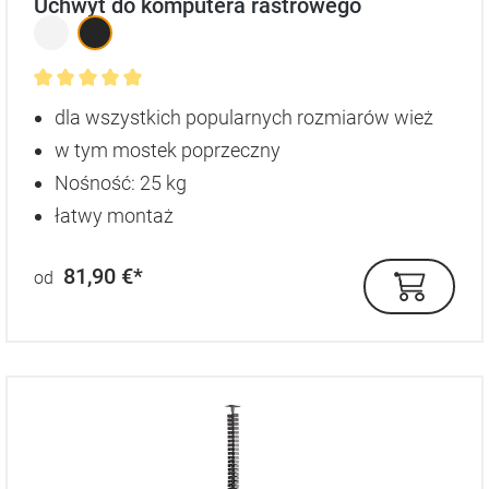
Uchwyt do komputera rastrowego
Średnia ocena 5 z 5 gwiazdek
dla wszystkich popularnych rozmiarów wież
w tym mostek poprzeczny
Nośność: 25 kg
łatwy montaż
81,90 €*
od