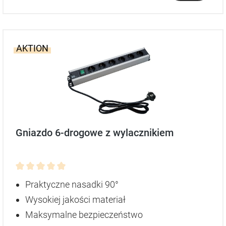
AKTION
Gniazdo 6-drogowe z wylacznikiem
Średnia ocena 0 z 5 gwiazdek
Praktyczne nasadki 90°
Wysokiej jakości materiał
Maksymalne bezpieczeństwo