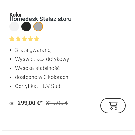
auswählen
Kolor
Homedesk Stelaż stołu
Średnia ocena 4.9 z 5 gwiazdek
3 lata gwarancji
Wyświetlacz dotykowy
Wysoka stabilność
dostępne w 3 kolorach
Certyfikat TÜV Süd
299,00 €*
319,00 €
od