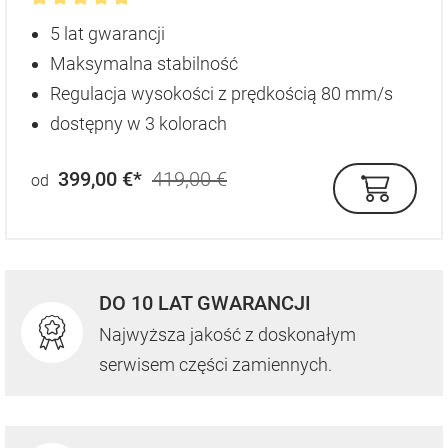
Średnia ocena 4.9 z 5 gwiazdek
5 lat gwarancji
Maksymalna stabilność
Regulacja wysokości z prędkością 80 mm/s
dostępny w 3 kolorach
399,00 €*
419,00 €
od
DO 10 LAT GWARANCJI
Najwyższa jakość z doskonałym
serwisem części zamiennych.