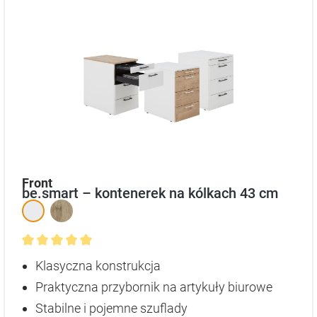
auswählen
Front
be.smart – kontenerek na kólkach 43 cm
Średnia ocena 5 z 5 gwiazdek
Klasyczna konstrukcja
Praktyczna przybornik na artykuły biurowe
Stabilne i pojemne szuflady