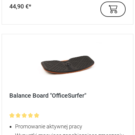
44,90 €*
Balance Board "OfficeSurfer"
Średnia ocena 4.9 z 5 gwiazdek
Promowanie aktywnej pracy