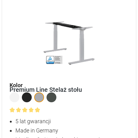
auswählen
Kolor
Premium Line Stelaż stołu
Średnia ocena 4.9 z 5 gwiazdek
5 lat gwarancji
Made in Germany