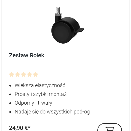
Zestaw Rolek
Średnia ocena 0 z 5 gwiazdek
Większa elastyczność
Prosty i szybki montaż
Odporny i trwały
Nadaje się do wszystkich podłóg
24,90 €*