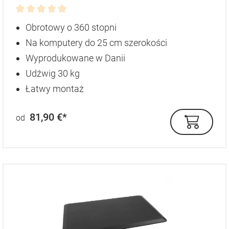
Średnia ocena 0 z 5 gwiazdek
Obrotowy o 360 stopni
Na komputery do 25 cm szerokości
Wyprodukowane w Danii
Udźwig 30 kg
Łatwy montaż
81,90 €*
od