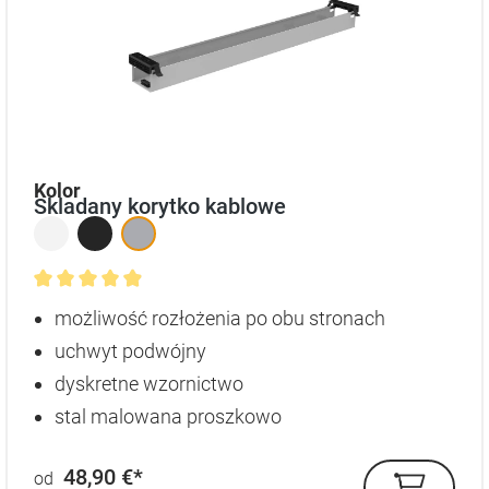
auswählen
Kolor
Skladany korytko kablowe
Średnia ocena 4.9 z 5 gwiazdek
możliwość rozłożenia po obu stronach
uchwyt podwójny
dyskretne wzornictwo
stal malowana proszkowo
48,90 €*
od