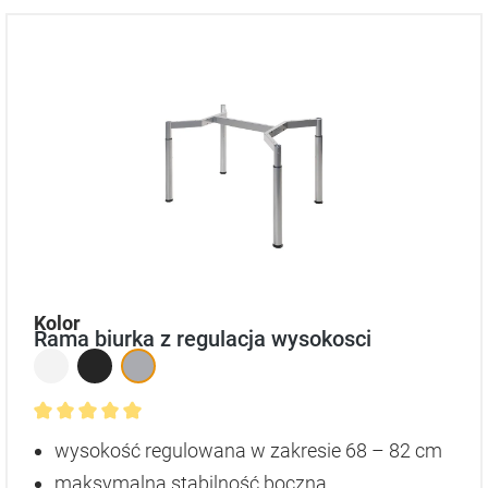
auswählen
Kolor
Rama biurka z regulacja wysokosci
Średnia ocena 5 z 5 gwiazdek
wysokość regulowana w zakresie 68 – 82 cm
maksymalna stabilność boczna