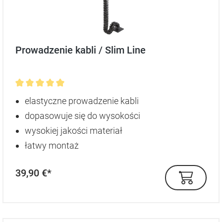
Prowadzenie kabli / Slim Line
Średnia ocena 5 z 5 gwiazdek
elastyczne prowadzenie kabli
dopasowuje się do wysokości
wysokiej jakości materiał
łatwy montaż
39,90 €*