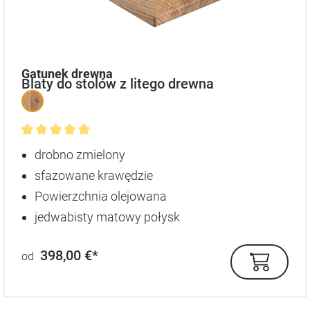
auswählen
Gatunek drewna
Blaty do stolów z litego drewna
Średnia ocena 5 z 5 gwiazdek
drobno zmielony
sfazowane krawędzie
Powierzchnia olejowana
jedwabisty matowy połysk
398,00 €*
od