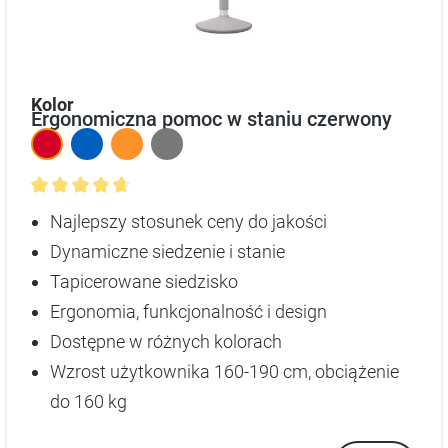
auswählen
Kolor
Ergonomiczna pomoc w staniu czerwony
Średnia ocena 4.8 z 5 gwiazdek
Najlepszy stosunek ceny do jakości
Dynamiczne siedzenie i stanie
Tapicerowane siedzisko
Ergonomia, funkcjonalność i design
Dostępne w różnych kolorach
Wzrost użytkownika 160-190 cm, obciążenie
do 160 kg