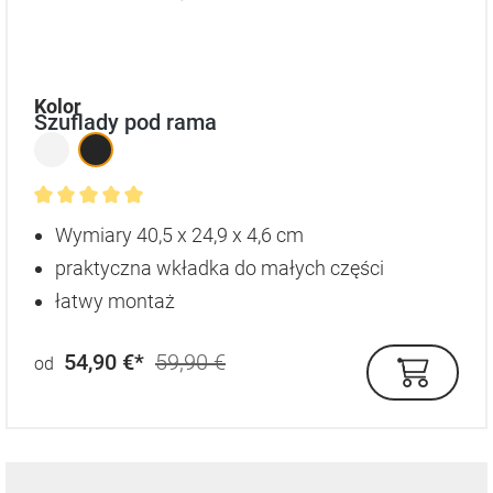
auswählen
Kolor
Szuflady pod rama
Średnia ocena 5 z 5 gwiazdek
Wymiary 40,5 x 24,9 x 4,6 cm
praktyczna wkładka do małych części
łatwy montaż
54,90 €*
59,90 €
od