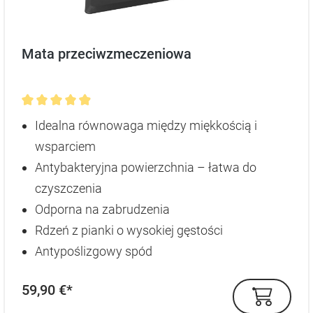
Mata przeciwzmeczeniowa
Średnia ocena 4.9 z 5 gwiazdek
Idealna równowaga między miękkością i
wsparciem
Antybakteryjna powierzchnia – łatwa do
czyszczenia
Odporna na zabrudzenia
Rdzeń z pianki o wysokiej gęstości
Antypoślizgowy spód
59,90 €*