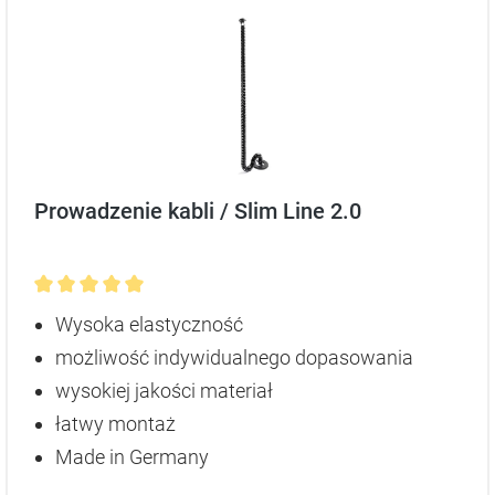
Prowadzenie kabli / Slim Line 2.0
Średnia ocena 5 z 5 gwiazdek
Wysoka elastyczność
możliwość indywidualnego dopasowania
wysokiej jakości materiał
łatwy montaż
Made in Germany