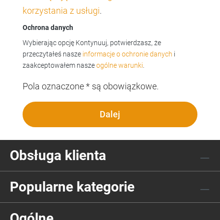
korzystania z usługi
.
Ochrona danych
Wybierając opcję Kontynuuj, potwierdzasz, że
przeczytałeś nasze
informacje o ochronie danych
i
zaakceptowałem nasze
ogólne warunki
.
Pola oznaczone * są obowiązkowe.
Dalej
Obsługa klienta
Popularne kategorie
Ogólne