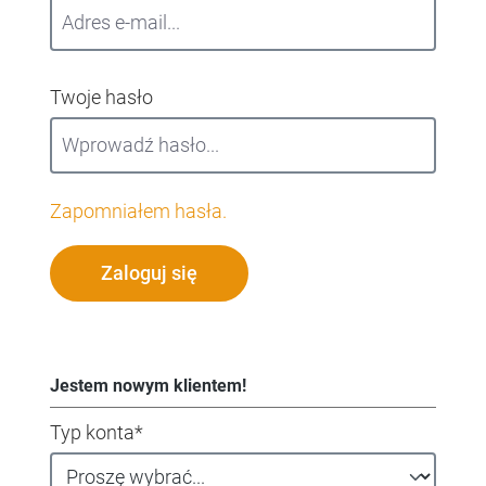
Twoje hasło
Zapomniałem hasła.
Zaloguj się
Jestem nowym klientem!
Dane osobowe
Typ konta*