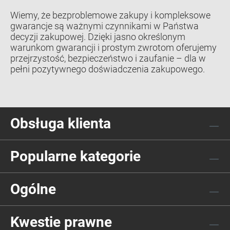
Wiemy, że bezproblemowe zakupy i kompleksowe
gwarancje są ważnymi czynnikami w Państwa
decyzji zakupowej. Dzięki jasno określonym
warunkom gwarancji i prostym zwrotom oferujemy
przejrzystość, bezpieczeństwo i zaufanie – dla w
pełni pozytywnego doświadczenia zakupowego.
Obsługa klienta
Popularne kategorie
Ogólne
Kwestie prawne