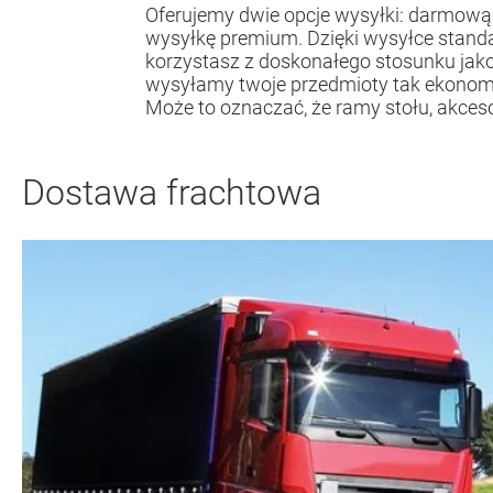
Oferujemy dwie opcje wysyłki: darmową
przychodzą oddzielnie. Otrzymasz osob
wysyłkę premium. Dzięki wysyłce standa
każdej przesyłki, a czasy przyjazdu pac
korzystasz z doskonałego stosunku jako
dzięki naszej darmowej wysyłce stand
wysyłamy twoje przedmioty tak ekonomic
Może to oznaczać, że ramy stołu, akcesor
Dostawa frachtowa