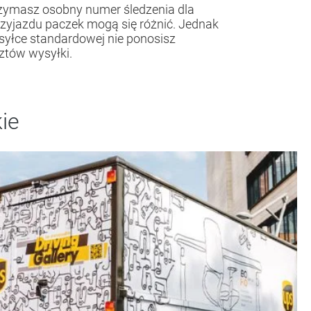
tów wysyłki.
kie