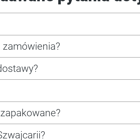
e zamówienia?
dostawy?
o zapakowane?
zwajcarii?