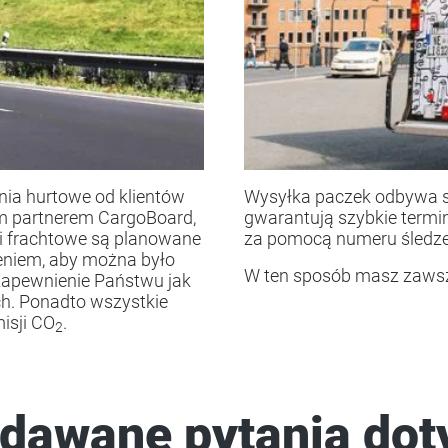
nia hurtowe od klientów
Wysyłka paczek odbywa s
 partnerem CargoBoard,
gwarantują szybkie termi
i frachtowe są planowane
za pomocą numeru śledze
zeniem, aby można było
W ten sposób masz zawsze
 zapewnienie Państwu jak
ch. Ponadto wszystkie
isji CO
.
2
adawane pytania dot