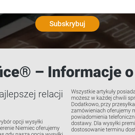
Subskrybuj
ice® – Informacje 
lepszej relacji
Wszystkie artykuły posiada
możesz w każdej chwili sp
Dodatkowo, przy przesyłka
zamówieniach oferujemy m
powiadomienia telefoniczn
ybór opcji wysyłki
dostawy. Dla wysyłki prem
erenie Niemiec oferujemy
dostosowanie terminu dos
s gdy nasza opcja wysyłki