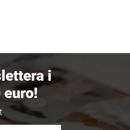
ettera i
 euro!
t