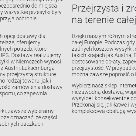
ezpośrednio do miejsca
Przejrzysta i 
y wszystkie przesyłki były
na terenie całe
przyja ochronie
h opcji dostawy dla
Dzięki naszym różnym str
stelaże, oferujemy
całej Europie. Podczas gdy
nych potrzeb, które
żadnych kosztów wysyłki,
i UPS. Dostawy realizujemy
takich krajach jak Austria, 
ysyłki w Niemczech wynosi
dostosowane opłaty, zape
 z Austrii, Luksemburga
przejrzystość. W przypadku
my przejrzystą strukturę
można zawsze poprosić o 
 rodzaj towaru, jak i
Wybierz nasz sklep interne
liwość zamówienia dostawy
niezawodną dostawą, wspie
sportu, co zapewnia
wysyłce i konsekwentne p
Przekonaj się, jak łatwe i
łki, zawsze wybieramy
kompleksową obsługą wys
może oznaczać, że części
sobnych paczkach.