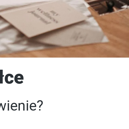
łce
wienie?