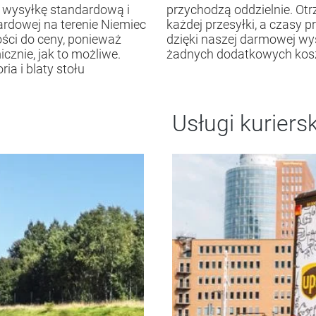
 wysyłkę standardową i
ny numer śledzenia dla
rdowej na terenie Niemiec
zek mogą się różnić. Jednak
ści do ceny, ponieważ
ardowej nie ponosisz
znie, jak to możliwe.
żadnych dodatkowych kosz
ia i blaty stołu
Usługi kuriers